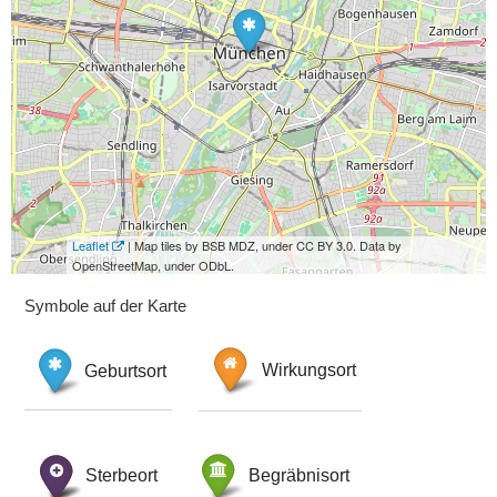
Leaflet
| Map tiles by BSB MDZ, under CC BY 3.0. Data by
OpenStreetMap, under ODbL.
Symbole auf der Karte
Geburtsort
Wirkungsort
Sterbeort
Begräbnisort