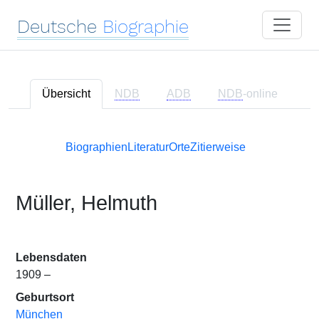
Deutsche
Biographie
Übersicht
NDB
ADB
NDB
-online
Biographien
Literatur
Orte
Zitierweise
Müller, Helmuth
Lebensdaten
1909 –
Geburtsort
München