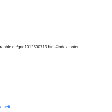
iographie.de/gnd1012500713.html#indexcontent
reiheit