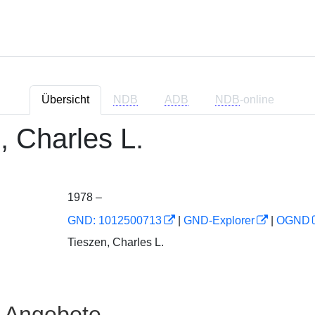
Übersicht
NDB
ADB
NDB
-online
, Charles L.
1978 –
GND: 1012500713
|
GND-Explorer
|
OGND
Tieszen, Charles L.
e Angebote