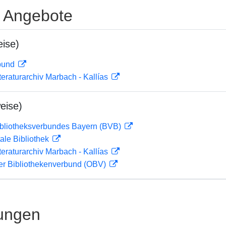
e Angebote
ise)
rbund
teraturarchiv Marbach - Kallías
eise)
ibliotheksverbundes Bayern (BVB)
ale Bibliothek
teraturarchiv Marbach - Kallías
her Bibliothekenverbund (OBV)
ungen