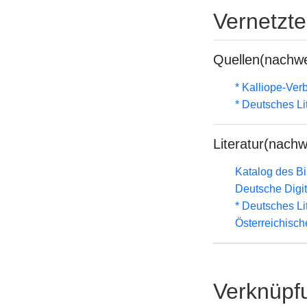
Vernetzt
Quellen(nachwe
* Kalliope-Ve
* Deutsches Li
Literatur(nachw
Katalog des B
Deutsche Digit
* Deutsches Li
Österreichisc
Verknüpf