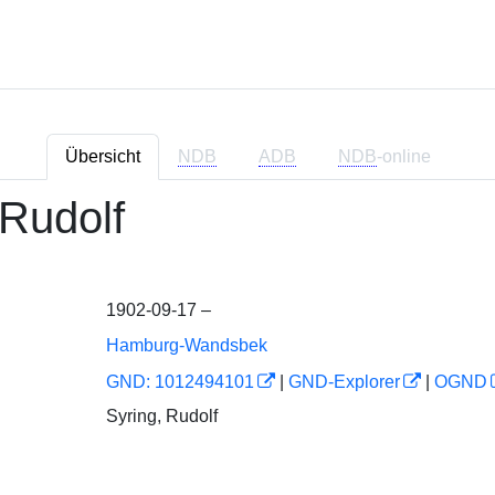
Übersicht
NDB
ADB
NDB
-online
 Rudolf
1902-09-17 –
Hamburg-Wandsbek
GND: 1012494101
|
GND-Explorer
|
OGND
Syring, Rudolf