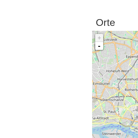
Orte
+
-