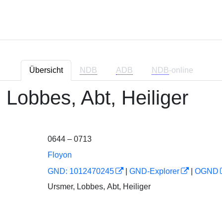
Übersicht
NDB
ADB
NDB
-online
 Lobbes, Abt, Heiliger
0644 – 0713
Floyon
GND: 1012470245
|
GND-Explorer
|
OGND
Ursmer, Lobbes, Abt, Heiliger