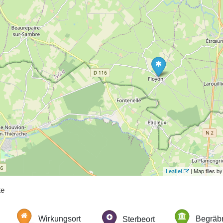
Leaflet
| Map tiles 
te
Wirkungsort
Sterbeort
Begräbn