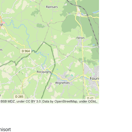
by BSB MDZ, under CC BY 3.0. Data by OpenStreetMap, under ODbL.
isort