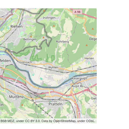
by BSB MDZ, under CC BY 3.0. Data by OpenStreetMap, under ODbL.