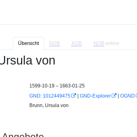
Übersicht
NDB
ADB
NDB
-online
Ursula von
1599-10-19 – 1663-01-25
GND: 1012449475
|
GND-Explorer
|
OGND
Brunn, Ursula von
e Angebote