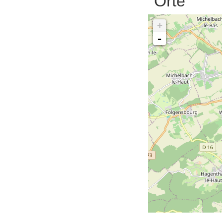
Orte
+
-