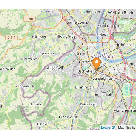
Leaflet
| Map tiles 