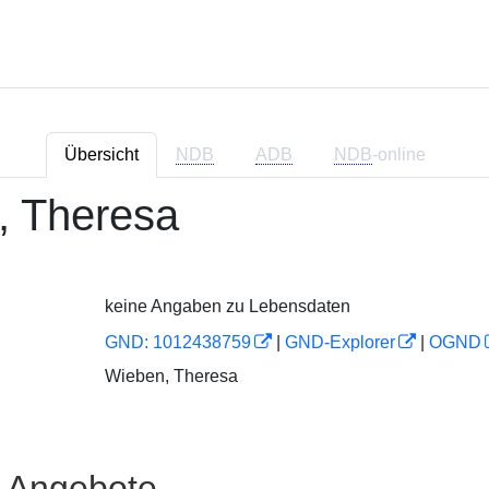
Übersicht
NDB
ADB
NDB
-online
, Theresa
keine Angaben zu Lebensdaten
GND: 1012438759
|
GND-Explorer
|
OGND
Wieben, Theresa
e Angebote