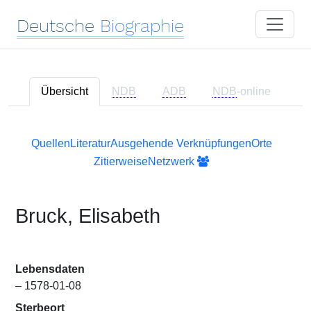
Deutsche
Biographie
Übersicht
NDB
ADB
NDB
-online
Quellen
Literatur
Ausgehende Verknüpfungen
Orte
Zitierweise
Netzwerk
Bruck, Elisabeth
Lebensdaten
– 1578-01-08
Sterbeort