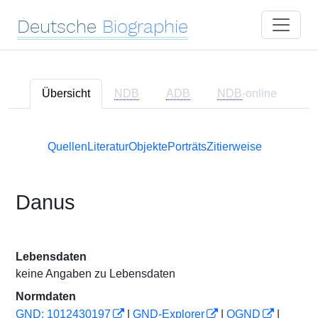
Deutsche
Biographie
Übersicht
NDB
ADB
NDB
-online
Quellen
Literatur
Objekte
Porträts
Zitierweise
Danus
Lebensdaten
keine Angaben zu Lebensdaten
Normdaten
GND: 1012430197
|
GND-Explorer
|
OGND
|