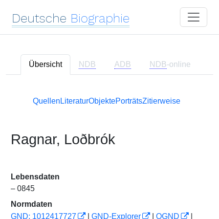
Deutsche
Biographie
Übersicht
NDB
ADB
NDB
-online
Quellen
Literatur
Objekte
Porträts
Zitierweise
Ragnar, Loðbrók
Lebensdaten
– 0845
Normdaten
GND: 1012417727
|
GND-Explorer
|
OGND
|