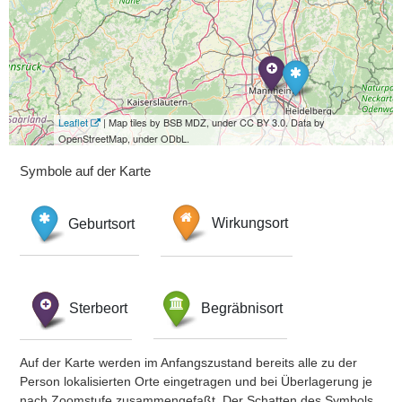
Leaflet
| Map tiles by BSB MDZ, under CC BY 3.0. Data by
OpenStreetMap, under ODbL.
Symbole auf der Karte
Geburtsort
Wirkungsort
Sterbeort
Begräbnisort
Auf der Karte werden im Anfangszustand bereits alle zu der
Person lokalisierten Orte eingetragen und bei Überlagerung je
nach Zoomstufe zusammengefaßt. Der Schatten des Symbols