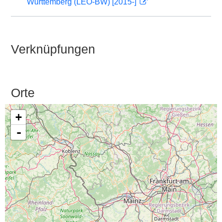
Württemberg (LEO-BW) [2015-]
Verknüpfungen
Orte
+
-