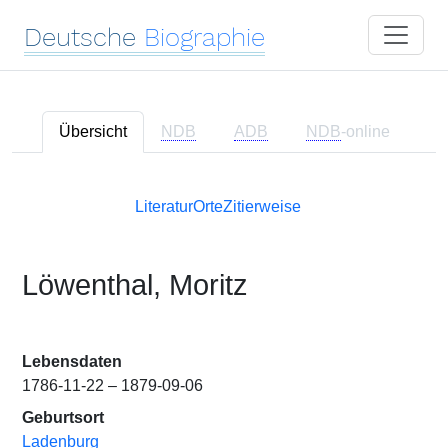
Deutsche
Biographie
Übersicht
NDB
ADB
NDB
-online
Literatur
Orte
Zitierweise
Löwenthal, Moritz
Lebensdaten
1786-11-22 – 1879-09-06
Geburtsort
Ladenburg