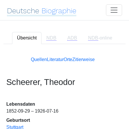
Deutsche
Biographie
Übersicht
NDB
ADB
NDB
-online
Quellen
Literatur
Orte
Zitierweise
Scheerer, Theodor
Lebensdaten
1852-09-29 – 1926-07-16
Geburtsort
Stuttgart