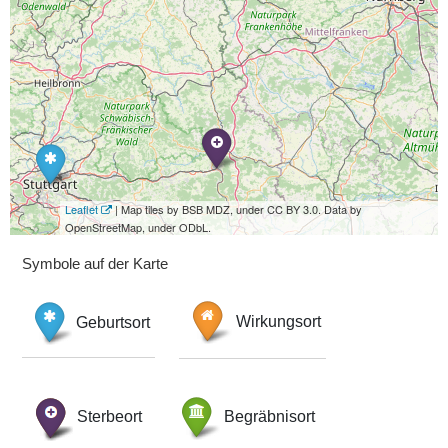
Leaflet
| Map tiles by BSB MDZ, under CC BY 3.0. Data by
OpenStreetMap, under ODbL.
Symbole auf der Karte
Geburtsort
Wirkungsort
Sterbeort
Begräbnisort