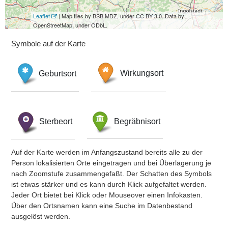
Leaflet
| Map tiles by BSB MDZ, under CC BY 3.0. Data by
OpenStreetMap, under ODbL.
Symbole auf der Karte
Geburtsort
Wirkungsort
Sterbeort
Begräbnisort
Auf der Karte werden im Anfangszustand bereits alle zu der
Person lokalisierten Orte eingetragen und bei Überlagerung je
nach Zoomstufe zusammengefaßt. Der Schatten des Symbols
ist etwas stärker und es kann durch Klick aufgefaltet werden.
Jeder Ort bietet bei Klick oder Mouseover einen Infokasten.
Über den Ortsnamen kann eine Suche im Datenbestand
ausgelöst werden.