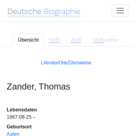
Deutsche
Biographie
Übersicht
NDB
ADB
NDB
-online
Literatur
Orte
Zitierweise
Zander, Thomas
Lebensdaten
1967-08-25 –
Geburtsort
Aalen