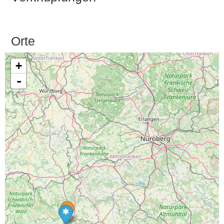
Orte
+
-