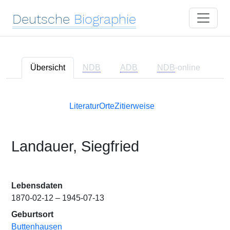
Deutsche
Biographie
Übersicht
NDB
ADB
NDB
-online
Literatur
Orte
Zitierweise
Landauer, Siegfried
Lebensdaten
1870-02-12 – 1945-07-13
Geburtsort
Buttenhausen