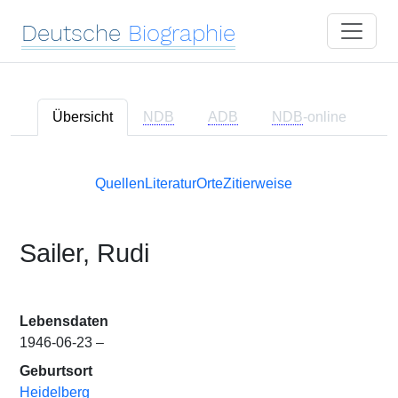
Deutsche
Biographie
Übersicht
NDB
ADB
NDB
-online
Quellen
Literatur
Orte
Zitierweise
Sailer, Rudi
Lebensdaten
1946-06-23 –
Geburtsort
Heidelberg