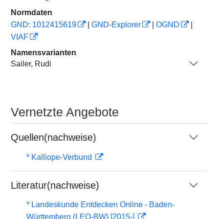
Normdaten
GND: 1012415619
|
GND-Explorer
|
OGND
|
VIAF
Namensvarianten
Sailer, Rudi
Vernetzte Angebote
Quellen(nachweise)
* Kalliope-Verbund
Literatur(nachweise)
* Landeskunde Entdecken Online - Baden-
Württemberg (LEO-BW) [2015-]