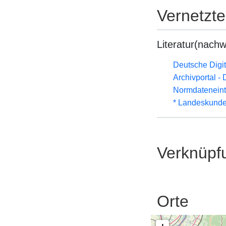
Vernetzt
Literatur(nachw
Deutsche Digit
Archivportal -
Normdateneint
* Landeskunde
Verknüpf
Orte