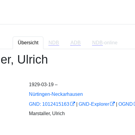
Übersicht
NDB
ADB
NDB
-online
er, Ulrich
1929-03-19 –
Nürtingen-Neckarhausen
GND: 1012415163
|
GND-Explorer
|
OGND
Marstaller, Ulrich