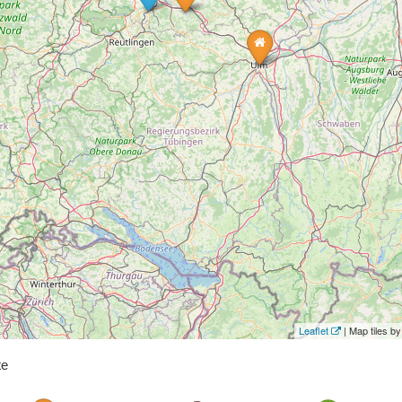
Leaflet
| Map tiles 
te