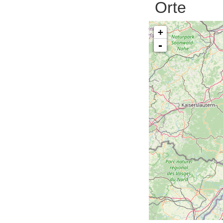
Orte
+
-