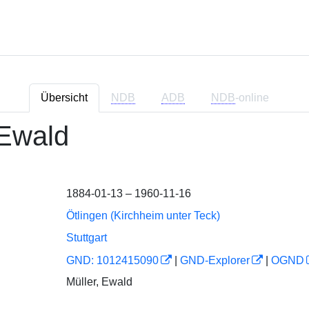
Übersicht
NDB
ADB
NDB
-online
 Ewald
1884-01-13 – 1960-11-16
Ötlingen (Kirchheim unter Teck)
Stuttgart
GND: 1012415090
|
GND-Explorer
|
OGND
Müller, Ewald