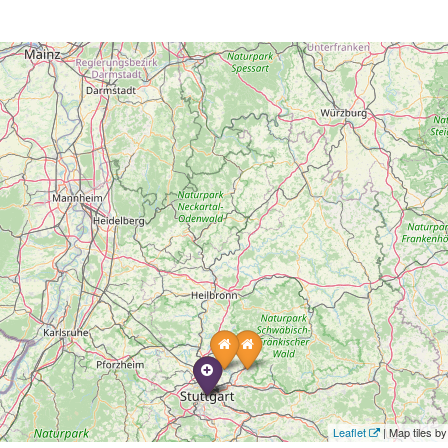
Leaflet
| Map tiles 