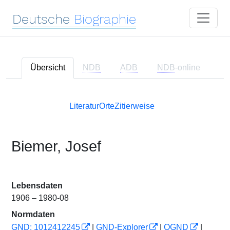
Deutsche
Biographie
Übersicht
NDB
ADB
NDB
-online
Literatur
Orte
Zitierweise
Biemer, Josef
Lebensdaten
1906 – 1980-08
Normdaten
GND: 1012412245
|
GND-Explorer
|
OGND
|