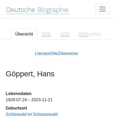
Deutsche
Biographie
Übersicht
NDB
ADB
NDB
-online
Literatur
Orte
Zitierweise
Göppert, Hans
Lebensdaten
1928-07-24 – 2023-11-21
Geburtsort
Schönwald im Schwarzwald