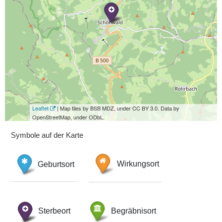
Leaflet
| Map tiles by BSB MDZ, under CC BY 3.0. Data by
OpenStreetMap, under ODbL.
Symbole auf der Karte
Geburtsort
Wirkungsort
Sterbeort
Begräbnisort