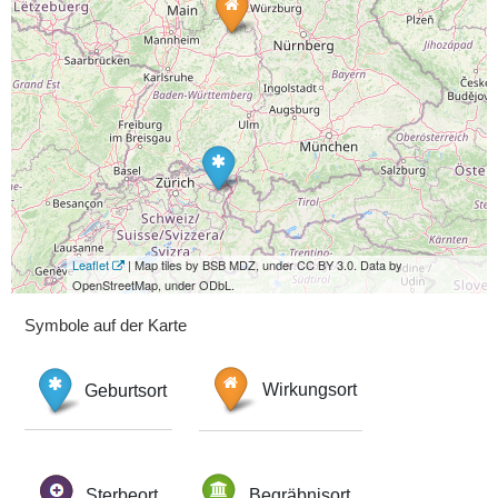
Leaflet
| Map tiles by BSB MDZ, under CC BY 3.0. Data by
OpenStreetMap, under ODbL.
Symbole auf der Karte
Geburtsort
Wirkungsort
Sterbeort
Begräbnisort