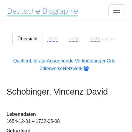
Deutsche
Biographie
Übersicht
NDB
ADB
NDB
-online
Quellen
Literatur
Ausgehende Verknüpfungen
Orte
Zitierweise
Netzwerk
Schobinger, Vincenz David
Lebensdaten
1654-12-31 – 1732-05-08
Geburtsort