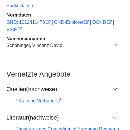
Sankt Gallen
Normdaten
GND: 1012411478
|
GND-Explorer
|
OGND
|
VIAF
Namensvarianten
Schobinger, Vincenz David
Vernetzte Angebote
Quellen(nachweise)
* Kalliope-Verbund
Literatur(nachweise)
Thesaurus des Consortium of European Research