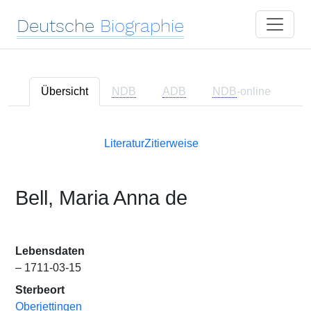
Deutsche
Biographie
Übersicht
NDB
ADB
NDB
-online
Literatur
Zitierweise
Bell, Maria Anna de
Lebensdaten
– 1711-03-15
Sterbeort
Oberjettingen