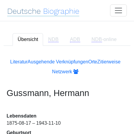
Deutsche
Biographie
Übersicht
NDB
ADB
NDB
-online
Literatur
Ausgehende Verknüpfungen
Orte
Zitierweise
Netzwerk
Gussmann, Hermann
Lebensdaten
1875-08-17 – 1943-11-10
Geburtsort