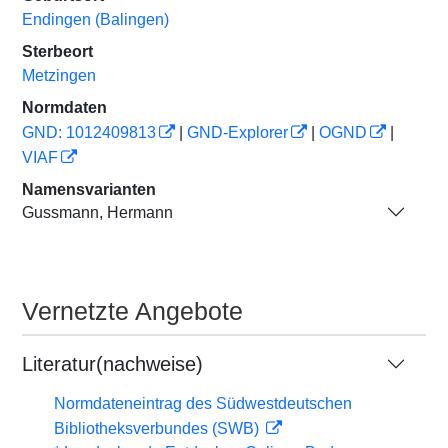
Endingen (Balingen)
Sterbeort
Metzingen
Normdaten
GND: 1012409813
|
GND-Explorer
|
OGND
|
VIAF
Namensvarianten
Gussmann, Hermann
Vernetzte Angebote
Literatur(nachweise)
Normdateneintrag des Südwestdeutschen
Bibliotheksverbundes (SWB)