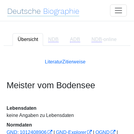
Deutsche
Biographie
Übersicht
NDB
ADB
NDB
-online
Literatur
Zitierweise
Meister vom Bodensee
Lebensdaten
keine Angaben zu Lebensdaten
Normdaten
GND: 1012408906
|
GND-Explorer
|
OGND
|