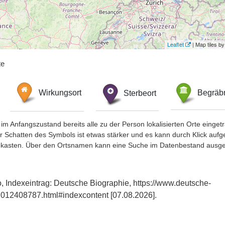
Leaflet
| Map tiles 
te
Wirkungsort
Sterbeort
Begräbn
im Anfangszustand bereits alle zu der Person lokalisierten Orte eing
chatten des Symbols ist etwas stärker und es kann durch Klick aufgefa
okasten. Über den Ortsnamen kann eine Suche im Datenbestand ausge
o, Indexeintrag: Deutsche Biographie, https://www.deutsche-
012408787.html#indexcontent [07.08.2026].