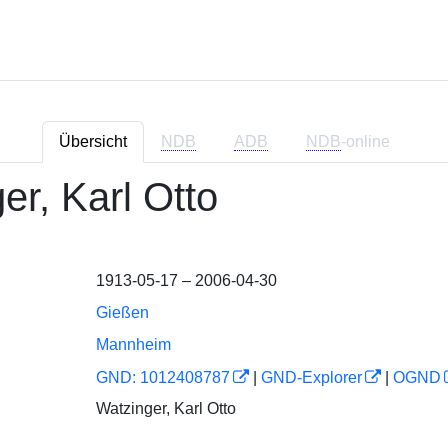
Übersicht
NDB
ADB
NDB
-online
er, Karl Otto
1913-05-17 – 2006-04-30
Gießen
Mannheim
GND: 1012408787
|
GND-Explorer
|
OGND
Watzinger, Karl Otto