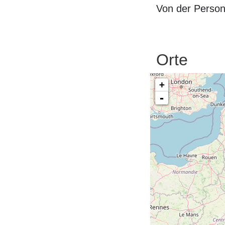
Von der Perso
Orte
+
-