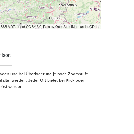
by BSB MDZ, under CC BY 3.0. Data by OpenStreetMap, under ODbL.
isort
etragen und bei Überlagerung je nach Zoomstufe
ltet werden. Jeder Ort bietet bei Klick oder
löst werden.