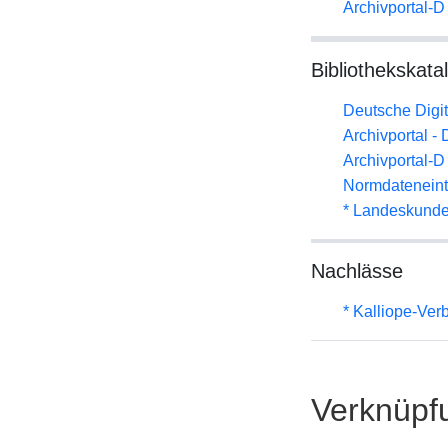
Archivportal-
Bibliothekskata
Deutsche Digit
Archivportal -
Archivportal-
Normdateneint
* Landeskunde
Nachlässe
* Kalliope-Ve
Verknüpf