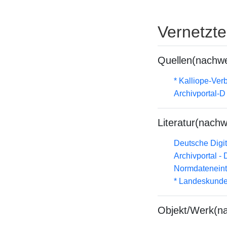
Vernetzt
Quellen(nachwe
* Kalliope-Ve
Archivportal-
Literatur(nachw
Deutsche Digit
Archivportal -
Normdateneint
* Landeskunde
Objekt/Werk(n