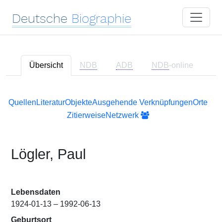
Deutsche
Biographie
Übersicht
NDB
ADB
NDB
-online
Quellen
Literatur
Objekte
Ausgehende Verknüpfungen
Orte
Zitierweise
Netzwerk
Lögler, Paul
Lebensdaten
1924-01-13 – 1992-06-13
Geburtsort