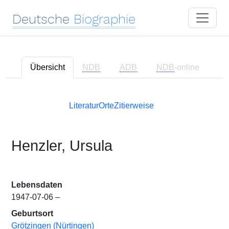
Deutsche
Biographie
Übersicht
NDB
ADB
NDB
-online
Literatur
Orte
Zitierweise
Henzler, Ursula
Lebensdaten
1947-07-06 –
Geburtsort
Grötzingen (Nürtingen)