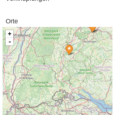
Orte
+
-