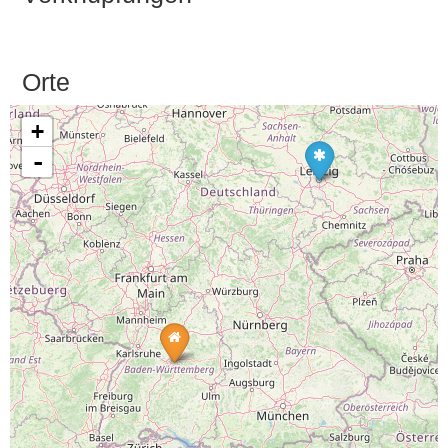
Orte
+
-