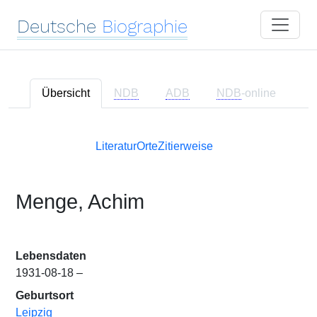
Deutsche
Biographie
Übersicht
NDB
ADB
NDB
-online
Literatur
Orte
Zitierweise
Menge, Achim
Lebensdaten
1931-08-18 –
Geburtsort
Leipzig