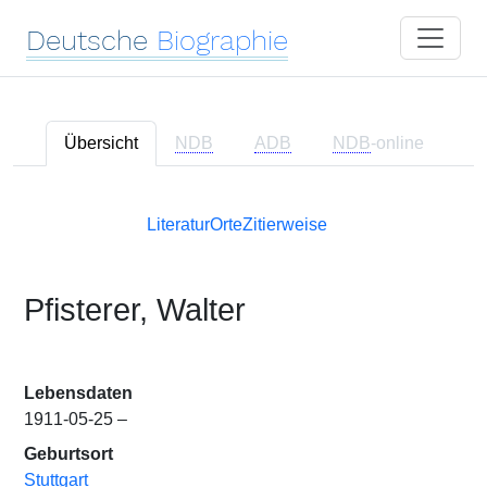
Deutsche
Biographie
Übersicht
NDB
ADB
NDB
-online
Literatur
Orte
Zitierweise
Pfisterer, Walter
Lebensdaten
1911-05-25 –
Geburtsort
Stuttgart