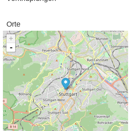
Orte
+
-