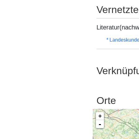
Vernetzt
Literatur(nachw
* Landeskunde
Verknüpf
Orte
+
-