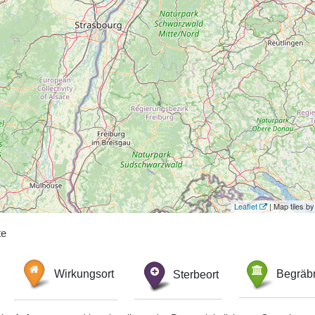
Leaflet
| Map tiles 
te
Wirkungsort
Sterbeort
Begräbn