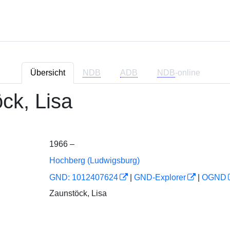
Übersicht
NDB
ADB
NDB
-online
̈ck, Lisa
1966 –
Hochberg (Ludwigsburg)
GND: 1012407624
|
GND-Explorer
|
OGND
Zaunstöck, Lisa