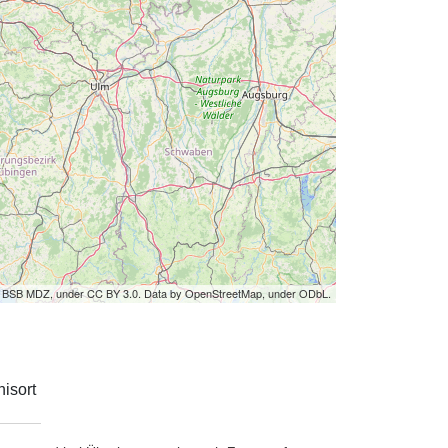
by BSB MDZ, under CC BY 3.0. Data by OpenStreetMap, under ODbL.
isort