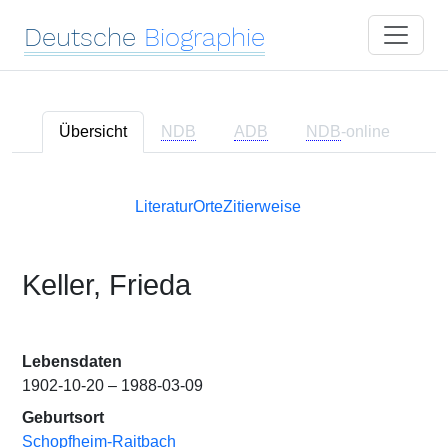
Deutsche
Biographie
Übersicht
NDB
ADB
NDB
-online
Literatur
Orte
Zitierweise
Keller, Frieda
Lebensdaten
1902-10-20 – 1988-03-09
Geburtsort
Schopfheim-Raitbach