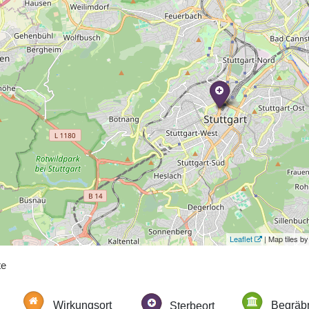
Leaflet
| Map tiles 
te
Wirkungsort
Sterbeort
Begräbn