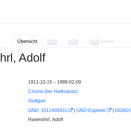
Übersicht
NDB
ADB
NDB
-online
hrl, Adolf
1911-10-15 – 1989-02-09
Chumo (bei Hartmanitz)
Stuttgart
GND: 1012405931
|
GND-Explorer
|
OGND
Hasenöhrl, Adolf