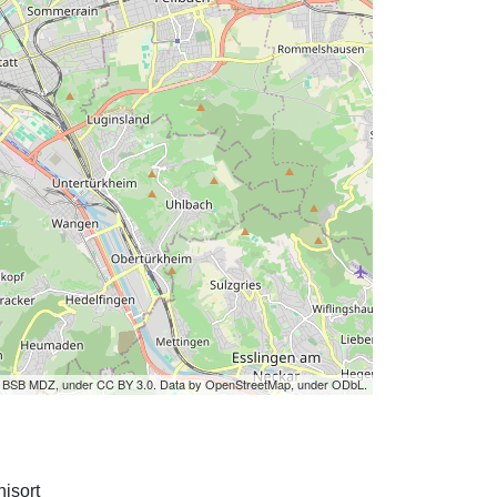
by BSB MDZ, under CC BY 3.0. Data by OpenStreetMap, under ODbL.
isort