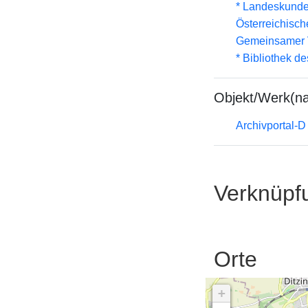
* Landeskunde
Österreichisc
Gemeinsamer 
* Bibliothek de
Objekt/Werk(n
Archivportal-
Verknüpf
Orte
+