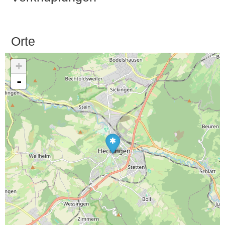
Orte
+
-