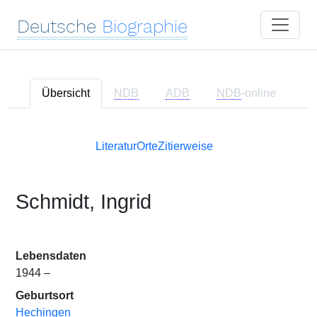
Deutsche
Biographie
Übersicht
NDB
ADB
NDB
-online
Literatur
Orte
Zitierweise
Schmidt, Ingrid
Lebensdaten
1944 –
Geburtsort
Hechingen