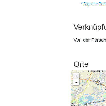
* Digitaler Por
Verknüpf
Von der Perso
Orte
+
-