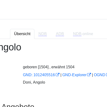
Übersicht
NDB
ADB
NDB
-online
ngolo
geboren [1504] , erwähnt 1504
GND: 1012405516
|
GND-Explorer
|
OGND
Doni, Angolo
e Angebote