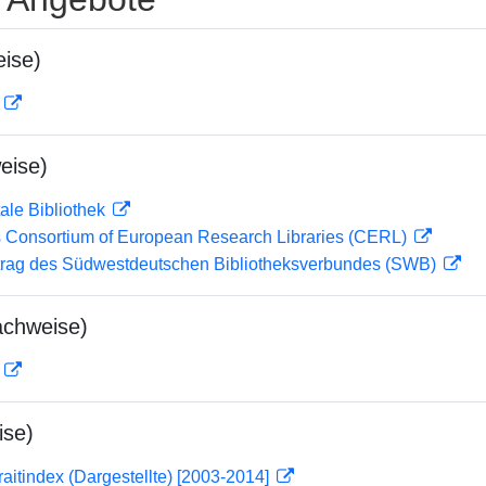
ise)
D
eise)
ale Bibliothek
 Consortium of European Research Libraries (CERL)
rag des Südwestdeutschen Bibliotheksverbundes (SWB)
achweise)
D
ise)
traitindex (Dargestellte) [2003-2014]