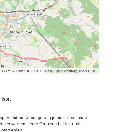
by BSB MDZ, under CC BY 3.0. Data by OpenStreetMap, under ODbL.
isort
etragen und bei Überlagerung je nach Zoomstufe
ltet werden. Jeder Ort bietet bei Klick oder
löst werden.