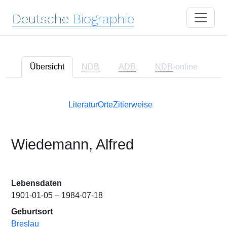
Deutsche
Biographie
Übersicht
NDB
ADB
NDB
-online
Literatur
Orte
Zitierweise
Wiedemann, Alfred
Lebensdaten
1901-01-05 – 1984-07-18
Geburtsort
Breslau