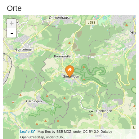
Orte
+
-
Leaflet
| Map tiles by BSB MDZ, under CC BY 3.0. Data by
OpenStreetMap, under ODbL.