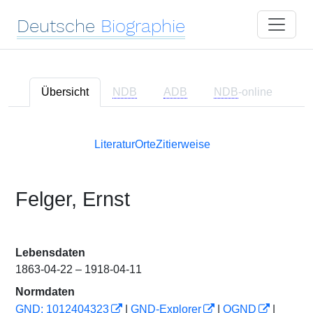
Deutsche
Biographie
Übersicht
NDB
ADB
NDB
-online
Literatur
Orte
Zitierweise
Felger, Ernst
Lebensdaten
1863-04-22 – 1918-04-11
Normdaten
GND: 1012404323
|
GND-Explorer
|
OGND
|