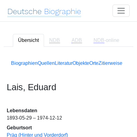
Deutsche
Biographie
Übersicht
NDB
ADB
NDB
-online
Biographien
Quellen
Literatur
Objekte
Orte
Zitierweise
Lais, Eduard
Lebensdaten
1893-05-29 – 1974-12-12
Geburtsort
Präg (Hinter und Vorderdorf)