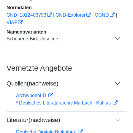
Normdaten
GND: 1012403793
|
GND-Explorer
|
OGND
|
VIAF
Namensvarianten
Scheuerle-Birk, Josefine
Vernetzte Angebote
Quellen(nachweise)
Archivportal-D
* Deutsches Literaturarchiv Marbach - Kallías
Literatur(nachweise)
Deutsche Digitale Bibliothek