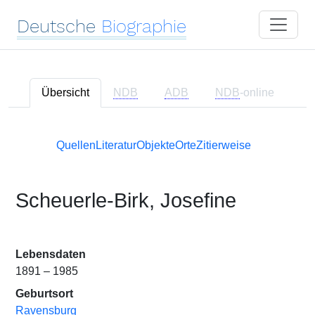
Deutsche
Biographie
Übersicht
NDB
ADB
NDB
-online
Quellen
Literatur
Objekte
Orte
Zitierweise
Scheuerle-Birk, Josefine
Lebensdaten
1891 – 1985
Geburtsort
Ravensburg