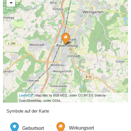
-
Leaflet
| Map tiles by BSB MDZ, under CC BY 3.0. Data by
OpenStreetMap, under ODbL.
Symbole auf der Karte
Geburtsort
Wirkungsort