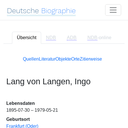
Deutsche
Biographie
Übersicht
NDB
ADB
NDB
-online
Quellen
Literatur
Objekte
Orte
Zitierweise
Lang von Langen, Ingo
Lebensdaten
1895-07-30 – 1979-05-21
Geburtsort
Frankfurt (Oder)