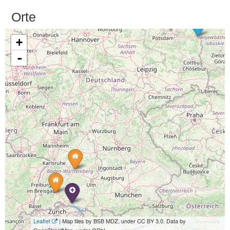
Orte
+
-
Leaflet
| Map tiles by BSB MDZ, under CC BY 3.0. Data by