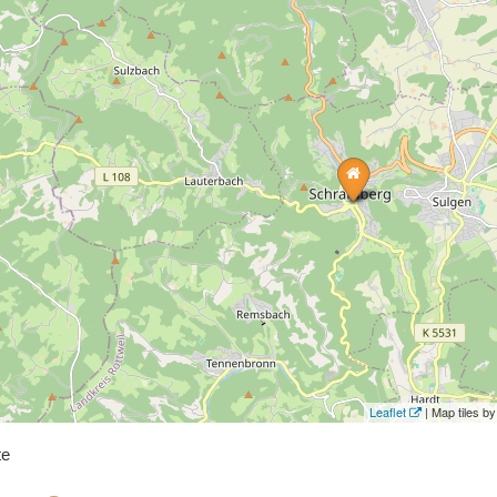
Leaflet
| Map tiles 
te