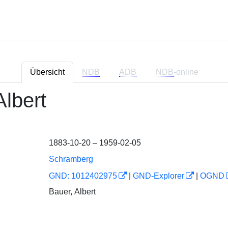
Übersicht
NDB
ADB
NDB
-online
Albert
1883-10-20 – 1959-02-05
Schramberg
GND: 1012402975
|
GND-Explorer
|
OGND
Bauer, Albert