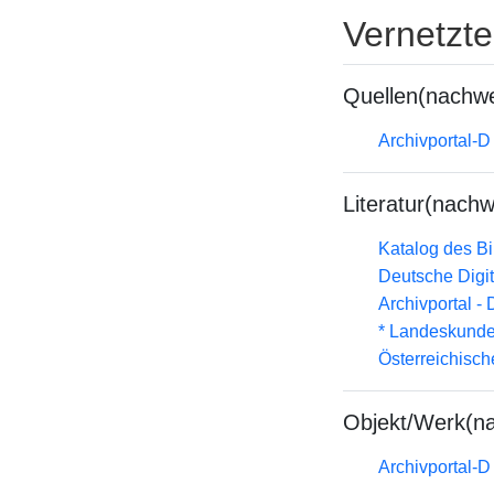
Vernetzt
Quellen(nachwe
Archivportal-
Literatur(nachw
Katalog des B
Deutsche Digit
Archivportal -
* Landeskunde
Österreichisc
Objekt/Werk(n
Archivportal-