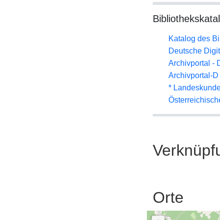
Bibliothekskata
Katalog des B
Deutsche Digit
Archivportal -
Archivportal-
* Landeskunde
Österreichisc
Verknüpf
Orte