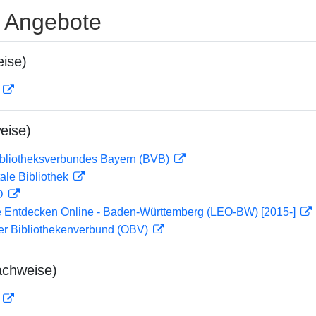
e Angebote
ise)
D
eise)
ibliotheksverbundes Bayern (BVB)
ale Bibliothek
 D
 Entdecken Online - Baden-Württemberg (LEO-BW) [2015-]
her Bibliothekenverbund (OBV)
achweise)
D