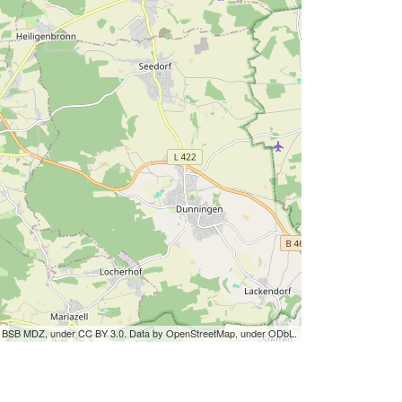
by BSB MDZ, under CC BY 3.0. Data by OpenStreetMap, under ODbL.