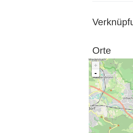
Verknüpf
Orte
+
-