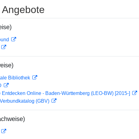
e Angebote
ise)
rbund
D
eise)
ale Bibliothek
 D
 Entdecken Online - Baden-Württemberg (LEO-BW) [2015-]
Verbundkatalog (GBV)
achweise)
D