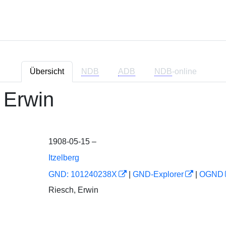
Übersicht
NDB
ADB
NDB
-online
 Erwin
1908-05-15 –
Itzelberg
GND: 101240238X
|
GND-Explorer
|
OGND
Riesch, Erwin