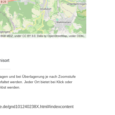
by BSB MDZ, under CC BY 3.0. Data by OpenStreetMap, under ODbL.
isort
etragen und bei Überlagerung je nach Zoomstufe
ltet werden. Jeder Ort bietet bei Klick oder
löst werden.
phie.de/gnd101240238X.html#indexcontent