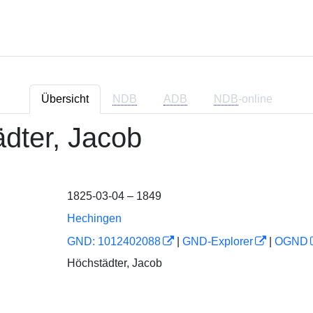
Übersicht
NDB
ADB
NDB
-online
̈dter, Jacob
1825-03-04 – 1849
Hechingen
GND: 1012402088
|
GND-Explorer
|
OGND
Höchstädter, Jacob