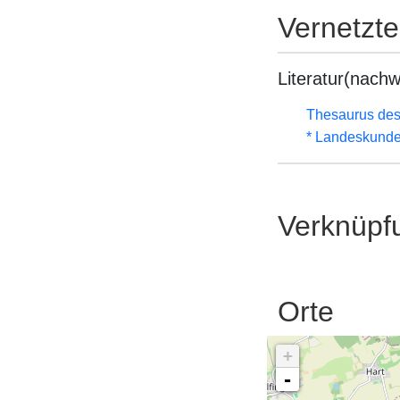
Vernetzt
Literatur(nachw
Thesaurus des
* Landeskunde
Verknüpf
Orte
+
-