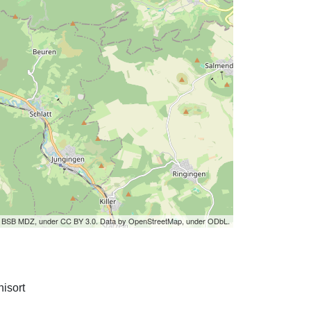
by BSB MDZ, under CC BY 3.0. Data by OpenStreetMap, under ODbL.
isort