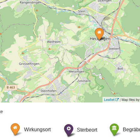
Leaflet
| Map tiles 
te
Wirkungsort
Sterbeort
Begräbn