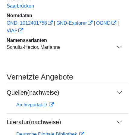
Saarbrücken
Normdaten
GND: 1012401758
|
GND-Explorer
|
OGND
|
VIAF
Namensvarianten
Schultz-Hector, Marianne
Vernetzte Angebote
Quellen(nachweise)
Archivportal-D
Literatur(nachweise)
Deutsche Digitale Bibliothek