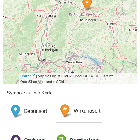
Leaflet
| Map tiles by BSB MDZ, under CC BY 3.0. Data by
OpenStreetMap, under ODbL.
Symbole auf der Karte
Geburtsort
Wirkungsort