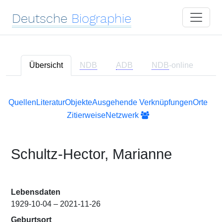
Deutsche
Biographie
Übersicht
NDB
ADB
NDB
-online
Quellen
Literatur
Objekte
Ausgehende Verknüpfungen
Orte
Zitierweise
Netzwerk
Schultz-Hector, Marianne
Lebensdaten
1929-10-04 – 2021-11-26
Geburtsort