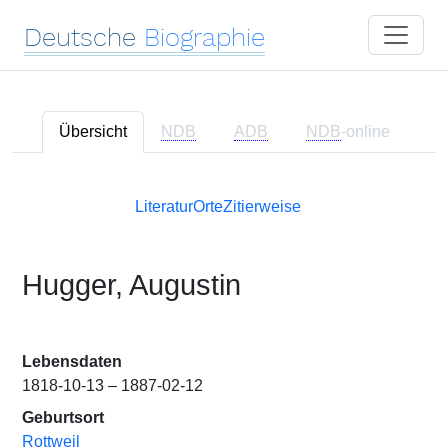
Deutsche
Biographie
Übersicht
NDB
ADB
NDB
-online
Literatur
Orte
Zitierweise
Hugger, Augustin
Lebensdaten
1818-10-13 – 1887-02-12
Geburtsort
Rottweil