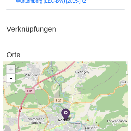
Württemberg (LEO-BW) [2015-]
Verknüpfungen
Orte
+
-