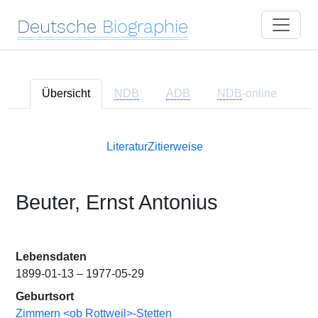
Deutsche
Biographie
Übersicht
NDB
ADB
NDB
-online
Literatur
Zitierweise
Beuter, Ernst Antonius
Lebensdaten
1899-01-13 – 1977-05-29
Geburtsort
Zimmern <ob Rottweil>-Stetten