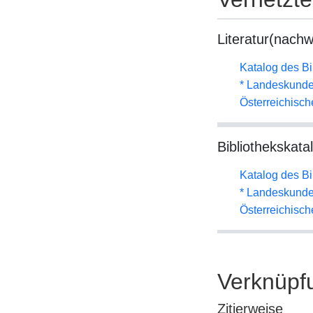
Literatur(nachw
Katalog des B
* Landeskunde
Österreichisc
Bibliothekskata
Katalog des B
* Landeskunde
Österreichisc
Verknüpf
Zitierweise