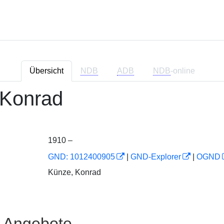
Übersicht
NDB
ADB
NDB
-online
 Konrad
1910 –
GND: 1012400905
|
GND-Explorer
|
OGND
Künze, Konrad
e Angebote