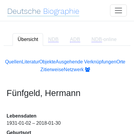
Deutsche
Biographie
Übersicht
NDB
ADB
NDB
-online
Quellen
Literatur
Objekte
Ausgehende Verknüpfungen
Orte
Zitierweise
Netzwerk
Fünfgeld, Hermann
Lebensdaten
1931-01-02 – 2018-01-30
Geburtsort