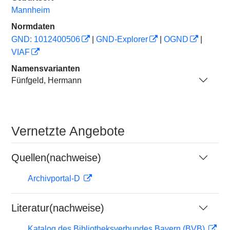
Mannheim
Normdaten
GND: 1012400506
|
GND-Explorer
|
OGND
|
VIAF
Namensvarianten
Fünfgeld, Hermann
Vernetzte Angebote
Quellen(nachweise)
Archivportal-D
Literatur(nachweise)
Katalog des Bibliotheksverbundes Bayern (BVB)