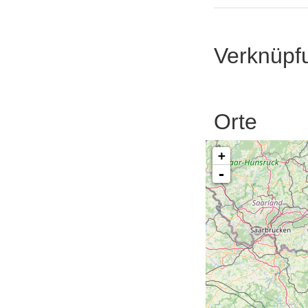
Verknüpf
Orte
+
-