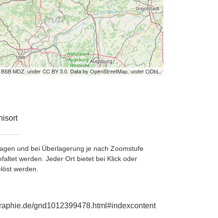
by BSB MDZ, under CC BY 3.0. Data by OpenStreetMap, under ODbL.
isort
etragen und bei Überlagerung je nach Zoomstufe
ltet werden. Jeder Ort bietet bei Klick oder
löst werden.
ographie.de/gnd1012399478.html#indexcontent