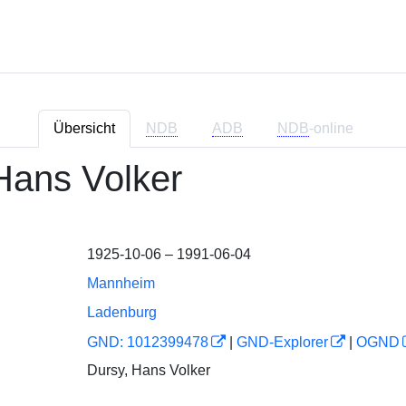
Übersicht
NDB
ADB
NDB
-online
Hans Volker
1925-10-06 – 1991-06-04
Mannheim
Ladenburg
GND: 1012399478
|
GND-Explorer
|
OGND
Dursy, Hans Volker