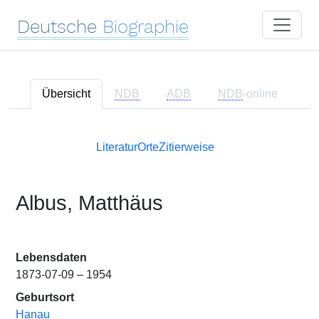
Deutsche
Biographie
Übersicht
NDB
ADB
NDB
-online
Literatur
Orte
Zitierweise
Albus, Matthäus
Lebensdaten
1873-07-09 – 1954
Geburtsort
Hanau