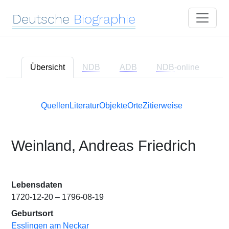
Deutsche
Biographie
Übersicht
NDB
ADB
NDB
-online
Quellen
Literatur
Objekte
Orte
Zitierweise
Weinland, Andreas Friedrich
Lebensdaten
1720-12-20 – 1796-08-19
Geburtsort
Esslingen am Neckar