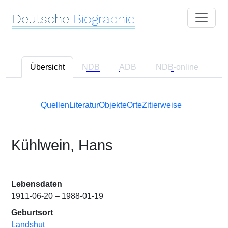
Deutsche
Biographie
Übersicht
NDB
ADB
NDB
-online
Quellen
Literatur
Objekte
Orte
Zitierweise
Kühlwein, Hans
Lebensdaten
1911-06-20 – 1988-01-19
Geburtsort
Landshut