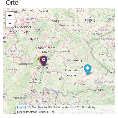
Orte
+
-
Leaflet
| Map tiles by BSB MDZ, under CC BY 3.0. Data by
OpenStreetMap, under ODbL.