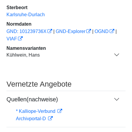
Sterbeort
Karlsruhe-Durlach
Normdaten
GND: 101239736X
|
GND-Explorer
|
OGND
|
VIAF
Namensvarianten
Kühlwein, Hans
Vernetzte Angebote
Quellen(nachweise)
* Kalliope-Verbund
Archivportal-D