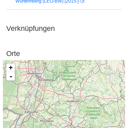
Württemberg (LEO-BW) [2015-]
Verknüpfungen
Orte
+
-