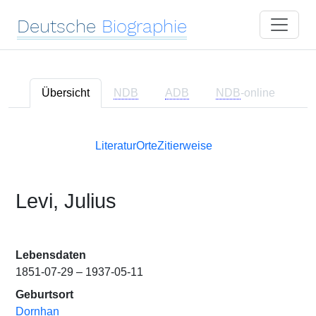
Deutsche
Biographie
Übersicht
NDB
ADB
NDB
-online
Literatur
Orte
Zitierweise
Levi, Julius
Lebensdaten
1851-07-29 – 1937-05-11
Geburtsort
Dornhan