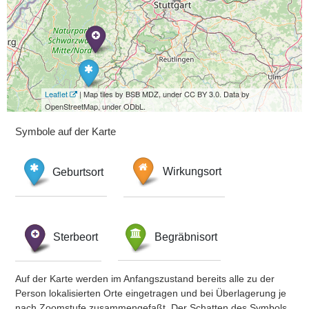
Leaflet
| Map tiles by BSB MDZ, under CC BY 3.0. Data by
OpenStreetMap, under ODbL.
Symbole auf der Karte
Geburtsort
Wirkungsort
Sterbeort
Begräbnisort
Auf der Karte werden im Anfangszustand bereits alle zu der
Person lokalisierten Orte eingetragen und bei Überlagerung je
nach Zoomstufe zusammengefaßt. Der Schatten des Symbols